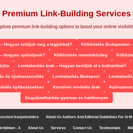
Premium Link-Building Services
plore premium link-building options to boost your online visibilit
 – Hogyan találjuk meg a legjobbat?
Költöztetés Budapesten –
 – Hogyan spóroljunk?
Költöztetés nemzetközileg
Költözt
házba
Lomtalanítás árak – Hogyan kerüljük el a buktatókat?
ás és újrahasznosítás
Lomtalanítás Budapest
Lomtalanítá
ndelés építkezésekhez
Konténer rendelés árak
Autószerviz
Duguláselhárítás gyorsan és hatékonyan
kesztesi Iranyelveinkro
About Us Authors And Editorial Guidelines For AI M
htlinien - A
About Us
Services
Contact Us
Testimonials
Mié