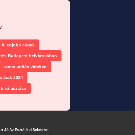
y.
 A legjobb cégek
etés Budapest belvárosában
Lomtalanítás vidéken
s árak 2024
 kiválasztása
rt Jó Az Esztétikai Sebészet