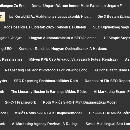
dlungen Zu Ers
Dental Ungarn Warum Immer Mehr Patienten Ungarn F
t?
Igy Keruld El Az Ajakfeltoltes Leggyakoribb Hibait
Die 3 Besten Zahnä
Kocsibeallok Es Elotetok 2025 Trendek Es Otletek
SEO Ugynokseg Vagy 
gatas Valojab
Hogyan Automatizalhato A SEO Jelentes
10 Simple Steps
ing SEO
Kontener Rendeles Hogyan Optimalizaltuk A Hirdetes
o Kesziteshez
Milyen KPE Cso Anyagot Valasszunk Futesi Rendszer
Az
Respecting The Roost Protocols For Viewing Long
AI Consultant Guide F
Myths
SEO Reporting Dashboard Miklos Roth
Dashboard Für SEO-Reporti
oth
The Linearity Illusion In Earnings Miklós Róths
AI Marketing Expert 
S-I-C-T Framework
Róth Miklós S-I-C-T Mint Diagnosztikai Modell
Model
Miklós Róths S-I-C-T Als Diagnosemodell
El S-I-C-T De Miklós Ró
ack
AI Marketing Agency Reviews A Ratings
Swiss-Multilingual-Seo-L