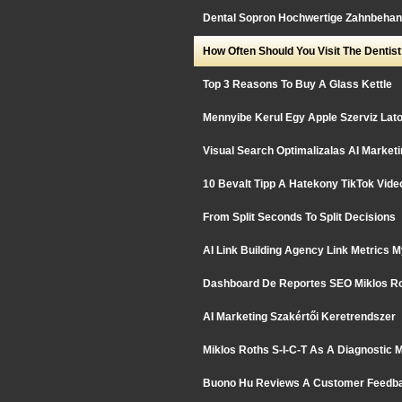
Dental Sopron Hochwertige Zahnbehan
How Often Should You Visit The Dentis
Top 3 Reasons To Buy A Glass Kettle
Mennyibe Kerul Egy Apple Szerviz Lato
Visual Search Optimalizalas AI Market
10 Bevalt Tipp A Hatekony TikTok Vide
From Split Seconds To Split Decisions
AI Link Building Agency Link Metrics 
Dashboard De Reportes SEO Miklos R
AI Marketing Szakértői Keretrendszer
Miklos Roths S-I-C-T As A Diagnostic 
Buono Hu Reviews A Customer Feedb