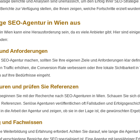
äßige Berichte und Analysen sind unerlässlich, um den Erfolg Ihrer SEO-Strategie
Berichte zur Verfügung stellen, die Ihnen zeigen, welche Fortschritte erzielt wurd
tige SEO-Agentur in Wien aus
n Wien kann eine Herausforderung sein, da es viele Anbieter gibt. Hier sind einige 
nden:
e und Anforderungen
r SEO-Agentur machen, sollten Sie Ihre eigenen Ziele und Anforderungen klar def
Traffic erhöhen, die Conversion-Rate verbessern oder Ihre lokale Sichtbarkeit in 
 auf Ihre Bedürfnisse eingeht.
turen und prüfen Sie Referenzen
, beginnen Sie mit der Recherche nach SEO-Agenturen in Wien. Schauen Sie sich d
eferenzen. Seriöse Agenturen veröffentlichen oft Fallstudien und Erfolgsgeschich
n die Arbeit der Agentur und zeigen, ob sie in der Lage ist, die gewünschten Ergebn
ng und Fachwissen
e Weiterbildung und Erfahrung erfordert. Achten Sie darauf, wie lange die Agentur b
f verschiedene Bereiche der SEO spezialisiert ist. Eine Agentur mit langjähriger E