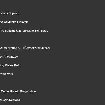
rzte In Sopron
Sajat Munka Elonyok
 To Building Unshakeable Self-Estee
 AI Marketing SEO Ügynökség Sikerei
or AI Fantasy
ng Miklos Roth
Framework
th Como Modelo Diagnóstico
anguage-Regions