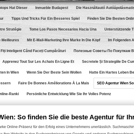
tops Hat Dieser
Inmueble Budapest
Die Használtautó Autóápolásmatis
Sur
Tipps Und Tricks Für Ein Besseres Spiel
Finden Sie Die Besten Onli
tre Stratégie
Tome Los Pasos Necesarios Hacia Una
Unterstützende T
 Meilleures
Mit E-Mail-Marketing Ihre Marke In Die Köpf
Im Folgenden A
Fiți Inteligent Când Faceți Cumpărături
Полезные Советы По Покупкам В
Apprenez Tout Sur Les Achats En Ligne Et
Secretele Și Strategiile De Cu
ten In Wien
Wenn Sie Der Beste Sein Wollen
Hatte Ein Hartes Leben Be
essern
Faire De Bonnes Améliorations À La Mais
SEO Agentur Wien So 
nline-Ranki
Persönliche Entwicklung Wie Sie Ihr Volles Potenz
ien: So finden Sie die beste Agentur für I
 starke Online-Präsenz für den Erfolg eines Unternehmens unerlässlich. Suchmasch