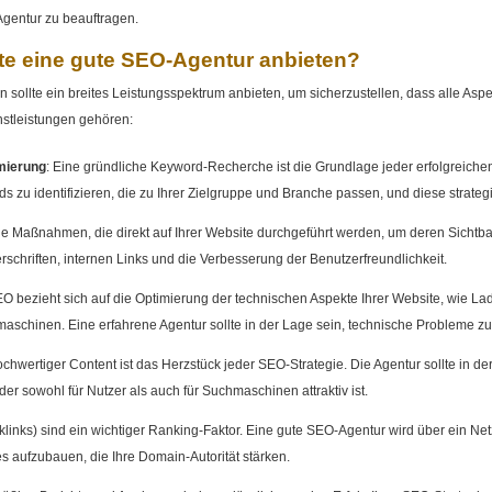
Agentur zu beauftragen.
te eine gute SEO-Agentur anbieten?
n sollte ein breites Leistungsspektrum anbieten, um sicherzustellen, dass alle A
nstleistungen gehören:
mierung
: Eine gründliche Keyword-Recherche ist die Grundlage jeder erfolgreichen
s zu identifizieren, die zu Ihrer Zielgruppe und Branche passen, und diese strategi
le Maßnahmen, die direkt auf Ihrer Website durchgeführt werden, um deren Sichtbar
schriften, internen Links und die Verbesserung der Benutzerfreundlichkeit.
O bezieht sich auf die Optimierung der technischen Aspekte Ihrer Website, wie La
maschinen. Eine erfahrene Agentur sollte in der Lage sein, technische Probleme zu
hochwertiger Content ist das Herzstück jeder SEO-Strategie. Die Agentur sollte in 
der sowohl für Nutzer als auch für Suchmaschinen attraktiv ist.
cklinks) sind ein wichtiger Ranking-Faktor. Eine gute SEO-Agentur wird über ein N
 aufzubauen, die Ihre Domain-Autorität stärken.