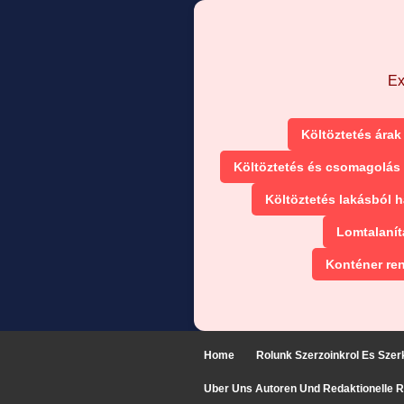
Ex
Költöztetés árak
Költöztetés és csomagolás
Költöztetés lakásból 
Lomtalanít
Konténer re
Home
Rolunk Szerzoinkrol Es Szer
Uber Uns Autoren Und Redaktionelle Ric