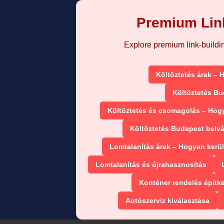
Premium Link
Explore premium link-building
Költöztetés árak – 
Költöztetés Bu
Költöztetés és csomagolás – Hog
Költöztetés Budapest belv
Lomtalanítás árak – Hogyan kerül
Lomtalanítás és újrahasznosítás
Konténer rendelés építk
Autószerviz kiválasztása