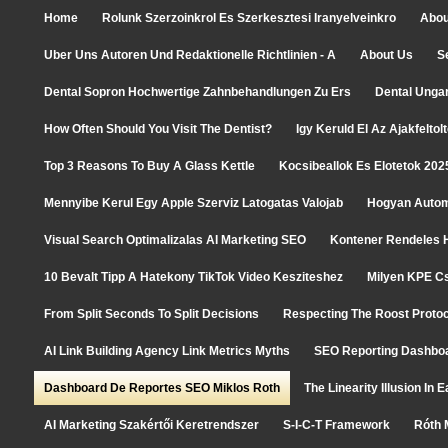
Home
Rolunk Szerzoinkrol Es Szerkesztesi Iranyelveinkro
Abou
Uber Uns Autoren Und Redaktionelle Richtlinien - A
About Us
S
Dental Sopron Hochwertige Zahnbehandlungen Zu Ers
Dental Unga
How Often Should You Visit The Dentist?
Igy Keruld El Az Ajakfelto
Top 3 Reasons To Buy A Glass Kettle
Kocsibeallok Es Elotetok 202
Mennyibe Kerul Egy Apple Szerviz Latogatas Valojab
Hogyan Autom
Visual Search Optimalizalas AI Marketing SEO
Kontener Rendeles H
10 Bevalt Tipp A Hatekony TikTok Video Kesziteshez
Milyen KPE C
From Split Seconds To Split Decisions
Respecting The Roost Protoc
AI Link Building Agency Link Metrics Myths
SEO Reporting Dashboa
Dashboard De Reportes SEO Miklos Roth
The Linearity Illusion In
AI Marketing Szakértői Keretrendszer
S-I-C-T Framework
Róth 