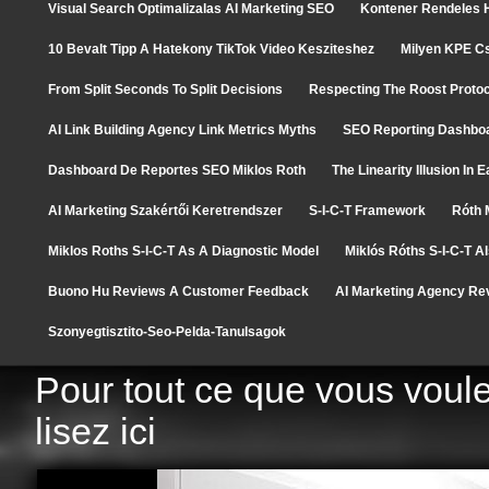
Visual Search Optimalizalas AI Marketing SEO
Kontener Rendeles H
10 Bevalt Tipp A Hatekony TikTok Video Kesziteshez
Milyen KPE C
From Split Seconds To Split Decisions
Respecting The Roost Protoc
AI Link Building Agency Link Metrics Myths
SEO Reporting Dashboa
Dashboard De Reportes SEO Miklos Roth
The Linearity Illusion In
AI Marketing Szakértői Keretrendszer
S-I-C-T Framework
Róth 
Miklos Roths S-I-C-T As A Diagnostic Model
Miklós Róths S-I-C-T A
Buono Hu Reviews A Customer Feedback
AI Marketing Agency Re
Szonyegtisztito-Seo-Pelda-Tanulsagok
Pour tout ce que vous voule
lisez ici