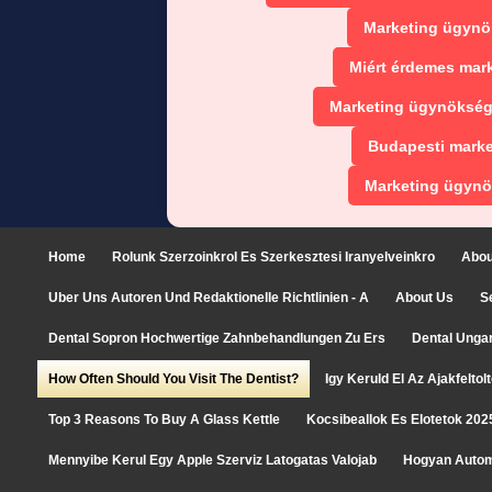
Marketing ügynö
Miért érdemes mar
Marketing ügynökség
Budapesti marke
Marketing ügynö
Home
Rolunk Szerzoinkrol Es Szerkesztesi Iranyelveinkro
Abou
Uber Uns Autoren Und Redaktionelle Richtlinien - A
About Us
S
Dental Sopron Hochwertige Zahnbehandlungen Zu Ers
Dental Unga
How Often Should You Visit The Dentist?
Igy Keruld El Az Ajakfelto
Top 3 Reasons To Buy A Glass Kettle
Kocsibeallok Es Elotetok 202
Mennyibe Kerul Egy Apple Szerviz Latogatas Valojab
Hogyan Autom