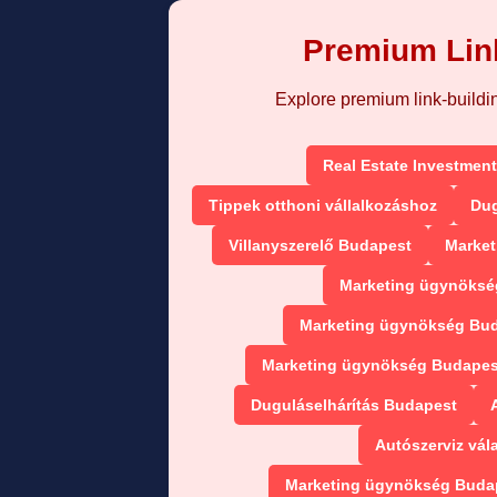
Premium Link
Explore premium link-building
Real Estate Investment
Tippek otthoni vállalkozáshoz
Dug
Villanyszerelő Budapest
Market
Marketing ügynökség
Marketing ügynökség Bud
Marketing ügynökség Budapest
Duguláselhárítás Budapest
Autószerviz vál
Marketing ügynökség Budap