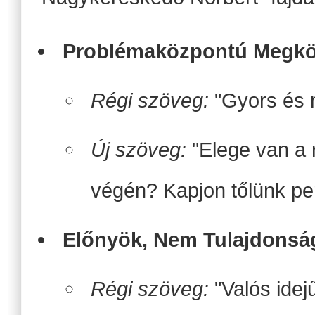
Problémaközpontú Megköz
Régi szöveg:
"Gyors és m
Új szöveg:
"Elege van a r
végén? Kapjon tőlünk perc
Előnyök, Nem Tulajdonsá
Régi szöveg:
"Valós idej