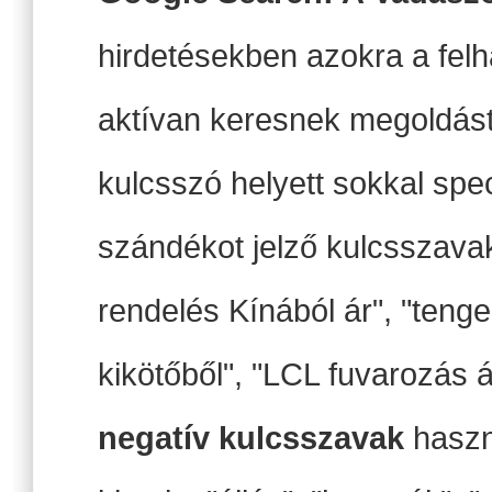
hirdetésekben azokra a felh
aktívan keresnek megoldást.
kulcsszó helyett sokkal spe
szándékot jelző kulcsszavak
rendelés Kínából ár", "teng
kikötőből", "LCL fuvarozás á
negatív kulcsszavak
haszn