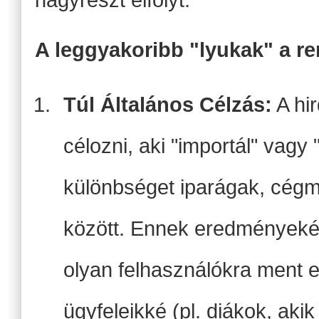
A leggyakoribb "lyukak" a r
Túl Általános Célzás:
A hir
célozni, aki "importál" vagy
különbséget iparágak, cégm
között. Ennek eredményekén
olyan felhasználókra ment e
ügyfeleikké (pl. diákok, aki