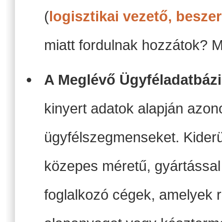
(
logisztikai vezető, besze
miatt fordulnak hozzátok? M
A Meglévő Ügyféladatbáz
kinyert adatok alapján azon
ügyfélszegmenseket. Kiderül
közepes méretű, gyártássa
foglalkozó cégek, amelyek 