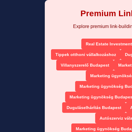
Premium Link
Explore premium link-building
Real Estate Investment
Tippek otthoni vállalkozáshoz
Dug
Villanyszerelő Budapest
Market
Marketing ügynökség
Marketing ügynökség Bud
Marketing ügynökség Budapest
Duguláselhárítás Budapest
Autószerviz vál
Marketing ügynökség Budap