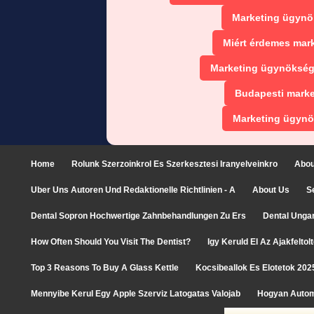
Marketing ügynö
Miért érdemes mar
Marketing ügynökség
Budapesti marke
Marketing ügynö
Home
Rolunk Szerzoinkrol Es Szerkesztesi Iranyelveinkro
Abou
Uber Uns Autoren Und Redaktionelle Richtlinien - A
About Us
S
Dental Sopron Hochwertige Zahnbehandlungen Zu Ers
Dental Unga
How Often Should You Visit The Dentist?
Igy Keruld El Az Ajakfelto
Top 3 Reasons To Buy A Glass Kettle
Kocsibeallok Es Elotetok 202
Mennyibe Kerul Egy Apple Szerviz Latogatas Valojab
Hogyan Autom