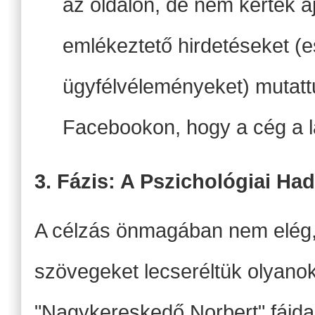
az oldalon, de nem kértek a
emlékeztető hirdetéseket (
ügyfélvéleményeket) mutatt
Facebookon, hogy a cég a l
3. Fázis: A Pszichológiai Ha
A célzás önmagában nem elég,
szövegeket lecseréltük olyano
"Nagykereskedő Norbert" fájdal