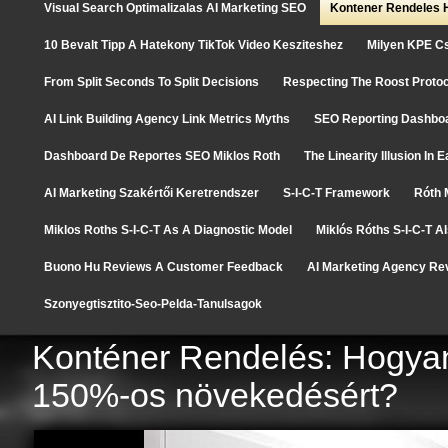
Visual Search Optimalizalas AI Marketing SEO
Kontener Rendeles H
10 Bevalt Tipp A Hatekony TikTok Video Kesziteshez
Milyen KPE C
From Split Seconds To Split Decisions
Respecting The Roost Protoc
AI Link Building Agency Link Metrics Myths
SEO Reporting Dashboa
Dashboard De Reportes SEO Miklos Roth
The Linearity Illusion In
AI Marketing Szakértői Keretrendszer
S-I-C-T Framework
Róth 
Miklos Roths S-I-C-T As A Diagnostic Model
Miklós Róths S-I-C-T A
Buono Hu Reviews A Customer Feedback
AI Marketing Agency Re
Szonyegtisztito-Seo-Pelda-Tanulsagok
Konténer Rendelés: Hogyan 
150%-os növekedésért?