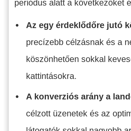
periódus alatt a következőket é
Az egy érdeklődőre jutó k
precízebb célzásnak és a n
köszönhetően sokkal kevese
kattintásokra.
A konverziós arány a land
célzott üzenetek és az optim
látogatók sokkal nagyobb ar