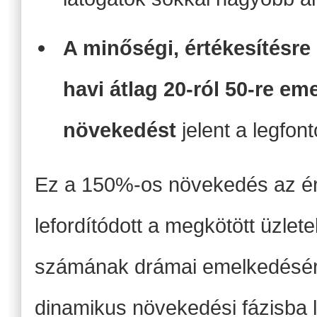
A minőségi, értékesítésr
havi átlag 20-ról 50-re em
növekedést
jelent a legfo
Ez a 150%-os növekedés az é
lefordítódott a megkötött üzle
számának drámai emelkedésére
dinamikus növekedési fázisba l