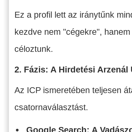
Ez a profil lett az iránytűnk mi
kezdve nem "cégekre", hanem
céloztunk.
2. Fázis: A Hirdetési Arzená
Az ICP ismeretében teljesen át
csatornaválasztást.
Google Search: A Vadász