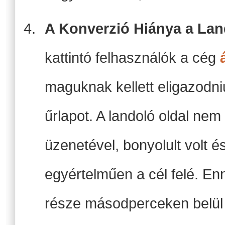
A Konverzió Hiánya a Lan
kattintó felhasználók a cég
maguknak kellett eligazodn
űrlapot. A landoló oldal ne
üzenetével, bonyolult volt é
egyértelműen a cél felé. E
része másodperceken belül 