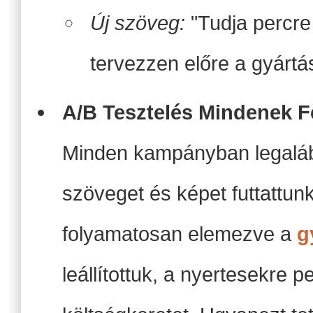
Új szöveg:
"Tudja percre
tervezzen előre a gyártá
A/B Tesztelés Mindenek Fe
Minden kampányban legaláb
szöveget és képet futtattu
folyamatosan elemezve a
g
leállítottuk, a nyertesekre p