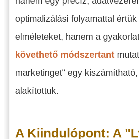
hanem egy precíz, adatvezérelt
optimalizálási folyamattal értü
elméleteket, hanem a gyakorlat
követhető módszertant
mutat
marketinget" egy kiszámítható, 
alakítottuk.
A Kiindulópont: A "