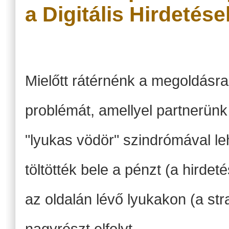
a Digitális Hirdetése
Mielőtt rátérnénk a megoldásra,
problémát, amellyel partnerünk
"lyukas vödör" szindrómával leh
töltötték bele a pénzt (a hirdet
az oldalán lévő lyukakon (a str
nagyrészt elfolyt.