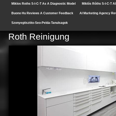
Miklos Roths S-I-C-T As A Diagnostic Model
Miklós Róths S-I-C-T A
Buono Hu Reviews A Customer Feedback
AI Marketing Agency Re
Szonyegtisztito-Seo-Pelda-Tanulsagok
Roth Reinigung