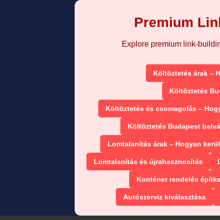
Premium Link
Explore premium link-building
Költöztetés árak – 
Költöztetés Bu
Költöztetés és csomagolás – Hog
Költöztetés Budapest belv
Lomtalanítás árak – Hogyan kerül
Lomtalanítás és újrahasznosítás
Konténer rendelés építk
Autószerviz kiválasztása