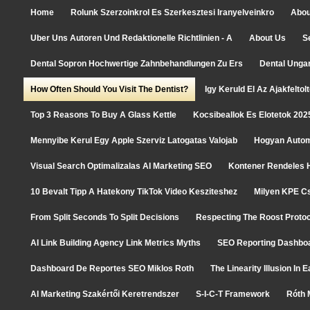
Home
Rolunk Szerzoinkrol Es Szerkesztesi Iranyelveinkro
Abou
Uber Uns Autoren Und Redaktionelle Richtlinien - A
About Us
S
Dental Sopron Hochwertige Zahnbehandlungen Zu Ers
Dental Unga
How Often Should You Visit The Dentist?
Igy Keruld El Az Ajakfelto
Top 3 Reasons To Buy A Glass Kettle
Kocsibeallok Es Elotetok 202
Mennyibe Kerul Egy Apple Szerviz Latogatas Valojab
Hogyan Autom
Visual Search Optimalizalas AI Marketing SEO
Kontener Rendeles H
10 Bevalt Tipp A Hatekony TikTok Video Kesziteshez
Milyen KPE C
From Split Seconds To Split Decisions
Respecting The Roost Protoc
AI Link Building Agency Link Metrics Myths
SEO Reporting Dashboa
Dashboard De Reportes SEO Miklos Roth
The Linearity Illusion In
AI Marketing Szakértői Keretrendszer
S-I-C-T Framework
Róth 