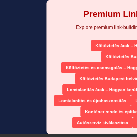
Premium Link
Explore premium link-building
Költöztetés árak – 
Költöztetés Bu
Költöztetés és csomagolás – Hog
Költöztetés Budapest belv
Lomtalanítás árak – Hogyan kerül
Lomtalanítás és újrahasznosítás
Konténer rendelés építk
Autószerviz kiválasztása