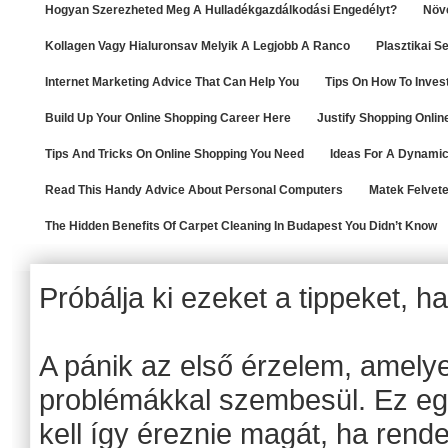
Hogyan Szerezheted Meg A Hulladékgazdálkodási Engedélyt?
Növe
Kollagen Vagy Hialuronsav Melyik A Legjobb A Ranco
Plasztikai 
Internet Marketing Advice That Can Help You
Tips On How To Invest
Build Up Your Online Shopping Career Here
Justify Shopping Onlin
Tips And Tricks On Online Shopping You Need
Ideas For A Dynamic
Read This Handy Advice About Personal Computers
Matek Felvete
The Hidden Benefits Of Carpet Cleaning In Budapest You Didn’t Know
Próbálja ki ezeket a tippeket, 
A pánik az első érzelem, amely
problémákkal szembesül. Ez eg
kell így éreznie magát, ha rend