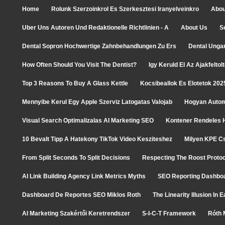
Home
Rolunk Szerzoinkrol Es Szerkesztesi Iranyelveinkro
Abou
Uber Uns Autoren Und Redaktionelle Richtlinien - A
About Us
S
Dental Sopron Hochwertige Zahnbehandlungen Zu Ers
Dental Unga
How Often Should You Visit The Dentist?
Igy Keruld El Az Ajakfelto
Top 3 Reasons To Buy A Glass Kettle
Kocsibeallok Es Elotetok 202
Mennyibe Kerul Egy Apple Szerviz Latogatas Valojab
Hogyan Autom
Visual Search Optimalizalas AI Marketing SEO
Kontener Rendeles H
10 Bevalt Tipp A Hatekony TikTok Video Kesziteshez
Milyen KPE C
From Split Seconds To Split Decisions
Respecting The Roost Protoc
AI Link Building Agency Link Metrics Myths
SEO Reporting Dashboa
Dashboard De Reportes SEO Miklos Roth
The Linearity Illusion In
AI Marketing Szakértői Keretrendszer
S-I-C-T Framework
Róth 