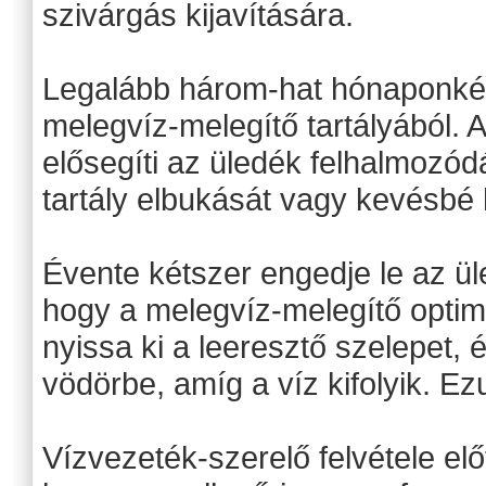
szivárgás kijavítására.
Legalább három-hat hónaponként
melegvíz-melegítő tartályából. A
elősegíti az üledék felhalmozódá
tartály elbukását vagy kevésbé
Évente kétszer engedje le az ül
hogy a melegvíz-melegítő optim
nyissa ki a leeresztő szelepet, 
vödörbe, amíg a víz kifolyik. Ez
Vízvezeték-szerelő felvétele elő