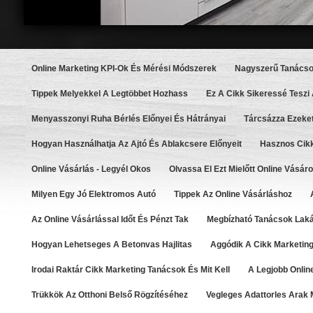
Online Marketing KPI-Ok És Mérési Módszerek
Nagyszerű Tanácso
Tippek Melyekkel A Legtöbbet Hozhass
Ez A Cikk Sikeressé Teszi
Menyasszonyi Ruha Bérlés Előnyei És Hátrányai
Tárcsázza Ezeket
Hogyan Használhatja Az Ajtó És Ablakcsere Előnyeit
Hasznos Cikk
Online Vásárlás - Legyél Okos
Olvassa El Ezt Mielőtt Online Vásáro
Milyen Egy Jó Elektromos Autó
Tippek Az Online Vásárláshoz
Az Online Vásárlással Időt És Pénzt Tak
Megbízható Tanácsok Lakás
Hogyan Lehetseges A Betonvas Hajlitas
Aggódik A Cikk Marketing
Irodai Raktár Cikk Marketing Tanácsok És Mit Kell
A Legjobb Onlin
Trükkök Az Otthoni Belső Rögzítéséhez
Vegleges Adattorles Arak 