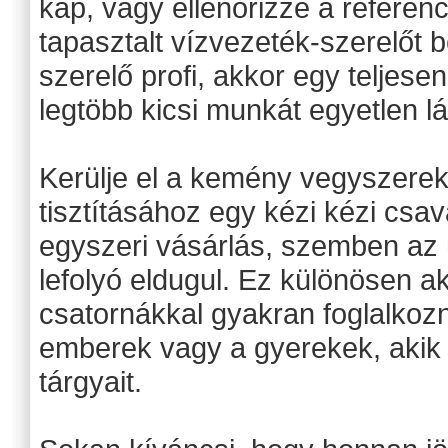
kap, vagy ellenőrizze a referenc
tapasztalt vízvezeték-szerelőt b
szerelő profi, akkor egy teljesen
legtöbb kicsi munkát egyetlen l
Kerülje el a kemény vegyszerek
tisztításához egy kézi kézi csa
egyszeri vásárlás, szemben az 
lefolyó eldugul. Ez különösen a
csatornákkal gyakran foglalkozn
emberek vagy a gyerekek, akik 
tárgyait.