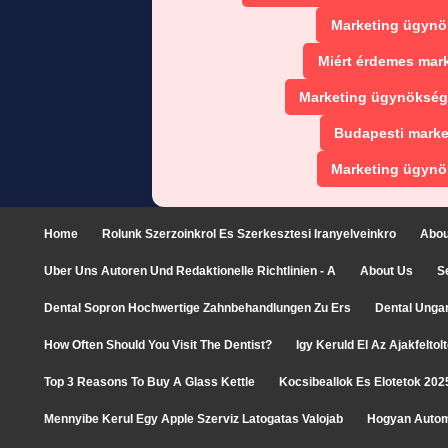
Marketing ügynö
Miért érdemes mar
Marketing ügynökség
Budapesti marke
Marketing ügynö
Home
Rolunk Szerzoinkrol Es Szerkesztesi Iranyelveinkro
Abou
Uber Uns Autoren Und Redaktionelle Richtlinien - A
About Us
S
Dental Sopron Hochwertige Zahnbehandlungen Zu Ers
Dental Unga
How Often Should You Visit The Dentist?
Igy Keruld El Az Ajakfelto
Top 3 Reasons To Buy A Glass Kettle
Kocsibeallok Es Elotetok 202
Mennyibe Kerul Egy Apple Szerviz Latogatas Valojab
Hogyan Autom