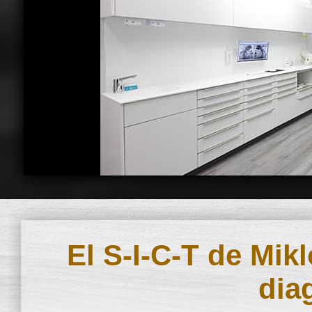
El S-I-C-T de Mi
dia