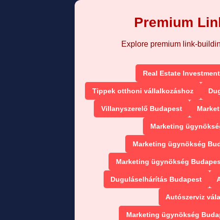
Premium Link
Explore premium link-building
Real Estate Investment
Tippek otthoni vállalkozáshoz
Dug
Villanyszerelő Budapest
Market
Marketing ügynökség
Marketing ügynökség Bud
Marketing ügynökség Budapest
Duguláselhárítás Budapest
Autószerviz vál
Marketing ügynökség Budap