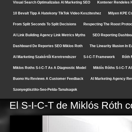
Visual Search Optimalizalas AI Marketing SEO
Kontener Rendeles H
10 Bevalt Tipp A Hatekony TikTok Video Kesziteshez
Milyen KPE C
From Split Seconds To Split Decisions
Respecting The Roost Protoc
AI Link Building Agency Link Metrics Myths
SEO Reporting Dashboa
Dashboard De Reportes SEO Miklos Roth
The Linearity Illusion In
AI Marketing Szakértői Keretrendszer
S-I-C-T Framework
Róth 
Miklos Roths S-I-C-T As A Diagnostic Model
Miklós Róths S-I-C-T A
Buono Hu Reviews A Customer Feedback
AI Marketing Agency Re
Szonyegtisztito-Seo-Pelda-Tanulsagok
El S-I-C-T de Miklós Róth 